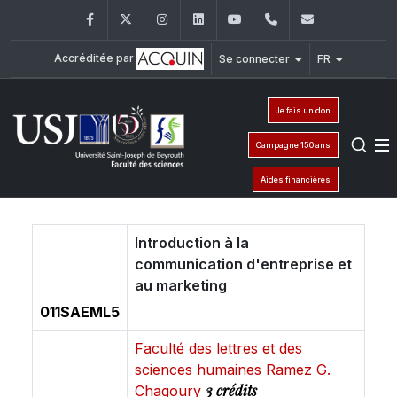
Facebook
Twitter
Instagram
LinkedIn
YouTube
+961 (1) 421 368
fs@usj.edu
Accréditée par
Se connecter
FR
Je fais un don
Campagne 150 ans
Aides financières
Introduction à la
communication d'entreprise et
au marketing
011SAEML5
Faculté des lettres et des
sciences humaines Ramez G.
3 crédits
Chagoury