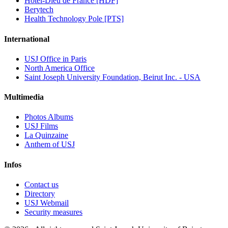
Hôtel-Dieu de France [HDF]
Berytech
Health Technology Pole [PTS]
International
USJ Office in Paris
North America Office
Saint Joseph University Foundation, Beirut Inc. - USA
Multimedia
Photos Albums
USJ Films
La Quinzaine
Anthem of USJ
Infos
Contact us
Directory
USJ Webmail
Security measures