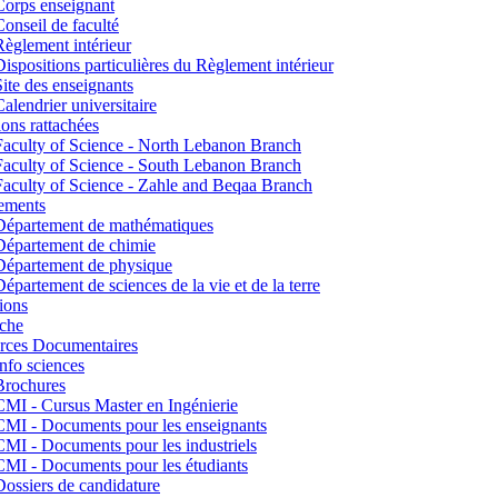
Corps enseignant
Conseil de faculté
Règlement intérieur
Dispositions particulières du Règlement intérieur
Site des enseignants
Calendrier universitaire
tions rattachées
Faculty of Science - North Lebanon Branch
Faculty of Science - South Lebanon Branch
Faculty of Science - Zahle and Beqaa Branch
ements
Département de mathématiques
Département de chimie
Département de physique
Département de sciences de la vie et de la terre
ions
che
rces Documentaires
Info sciences
Brochures
CMI - Cursus Master en Ingénierie
CMI - Documents pour les enseignants
CMI - Documents pour les industriels
CMI - Documents pour les étudiants
Dossiers de candidature