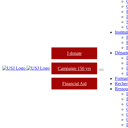
Institu
Départ
I donate
Campaign 150 yrs
Format
Financial Aid
Recher
Ressou