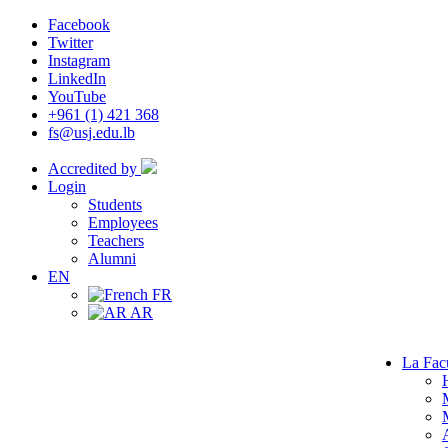
Facebook
Twitter
Instagram
LinkedIn
YouTube
+961 (1) 421 368
fs@usj.edu.lb
Accredited by
Login
Students
Employees
Teachers
Alumni
EN
FR
AR
La Fac