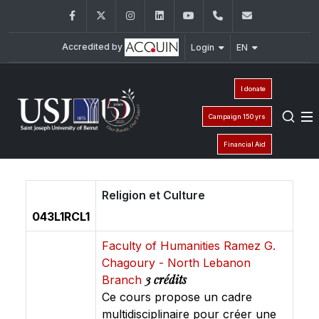
Facebook
Twitter
Instagram
LinkedIn
YouTube
+961 (1) 421 368
fs@usj.edu
Accredited by
Login
EN
I donate
Campaign 150 yrs
Financial Aid
Religion et Culture
043L1RCL1
Faculty of Humanities Ramez G.
Chagoury - North Lebanon
3 crédits
Branch
Ce cours propose un cadre
multidisciplinaire pour créer une