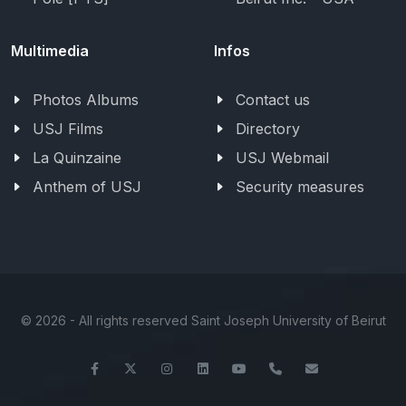
Multimedia
Infos
Photos Albums
Contact us
USJ Films
Directory
La Quinzaine
USJ Webmail
Anthem of USJ
Security measures
©
2026 - All rights reserved Saint Joseph University of Beirut
Facebook
Twitter
Instagram
LinkedIn
YouTube
+961-1-421000
info@usj.ed