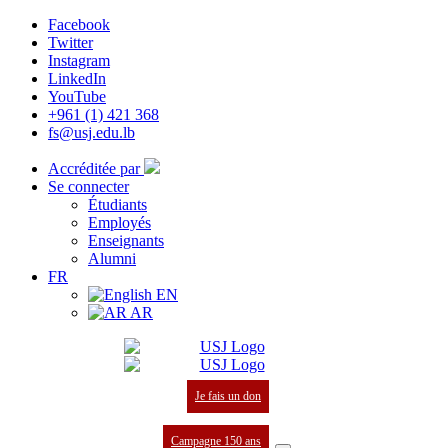
Facebook
Twitter
Instagram
LinkedIn
YouTube
+961 (1) 421 368
fs@usj.edu.lb
Accréditée par
Se connecter
Étudiants
Employés
Enseignants
Alumni
FR
EN
AR
Je fais un don
Campagne 150 ans