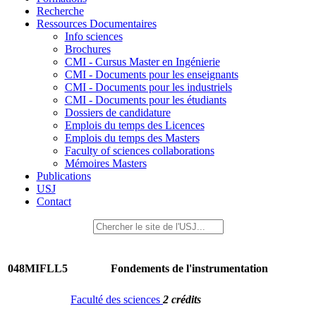
Recherche
Ressources Documentaires
Info sciences
Brochures
CMI - Cursus Master en Ingénierie
CMI - Documents pour les enseignants
CMI - Documents pour les industriels
CMI - Documents pour les étudiants
Dossiers de candidature
Emplois du temps des Licences
Emplois du temps des Masters
Faculty of sciences collaborations
Mémoires Masters
Publications
USJ
Contact
048MIFLL5
Fondements de l'instrumentation
Faculté des sciences
2 crédits