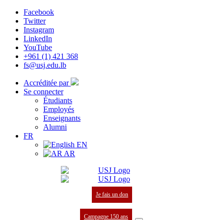
Facebook
Twitter
Instagram
LinkedIn
YouTube
+961 (1) 421 368
fs@usj.edu.lb
Accréditée par
Se connecter
Étudiants
Employés
Enseignants
Alumni
FR
EN
AR
Je fais un don
Campagne 150 ans