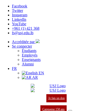
Facebook
Twitter
Instagram
LinkedIn
YouTube
+961 (1) 421 368
fs@usj.edu.lb
Accréditée par
Se connecter
Étudiants
Employés
Enseignants
Alumni
FR
EN
AR
Je fais un don
Campagne 150 ans