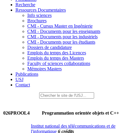
Recherche
Ressources Documentaires
Info sciences
Brochures
CMI - Cursus Master en Ingénierie
CMI - Documents pour les enseignants
CMI - Documents pour les industriels
CMI - Documents pour les étudiants
Dossiers de candidature
Emplois du temps des Licences
Emplois du temps des Masters
Faculty of sciences collaborations
Mémoires Masters
Publications
USJ
Contact
026PROOL4
Programmation orientée objets et C++
Institut national des télécommunications et de
l'informatique
6 crédits