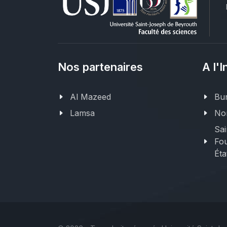
Nos partenaires
A l'I
Al Mazeed
Bur
Lamsa
Nor
Sai
Fou
Éta