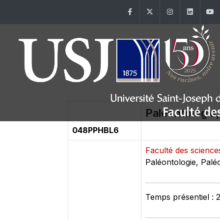
Facebook
Twitter
Instagram
Linke
Paléontologie
048PPHBL6
Faculté des scienc
Paléontologie, Palé
Temps présentiel : 