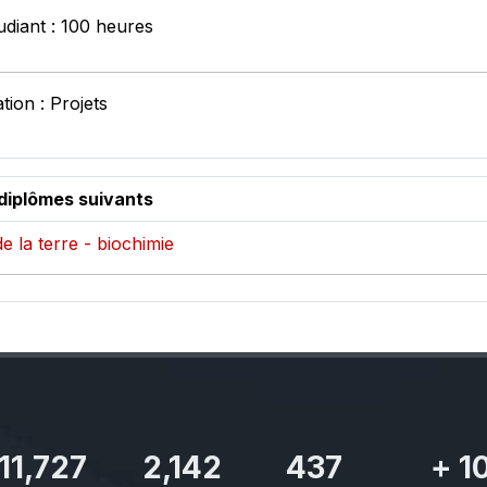
udiant : 100 heures
tion : Projets
diplômes suivants
e la terre - biochimie
11,727
2,142
437
+
1