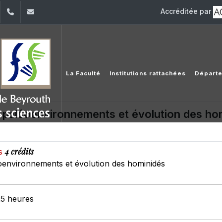
Accréditée par
dIn
YouTube
+961 (1) 421 368
fs@usj.edu.lb
La Faculté
Institutions rattachées
Départ
, paléoenvironnements et évolution des ho
4 crédits
es
oenvironnements et évolution des hominidés
25 heures