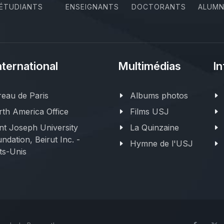
ÉTUDIANTS
ENSEIGNANTS
DOCTORANTS
ALUMN
nternational
Multimédias
In
eau de Paris
Albums photos
th America Office
Films USJ
nt Joseph University
La Quinzaine
ndation, Beirut Inc. -
Hymne de l'USJ
ts-Unis