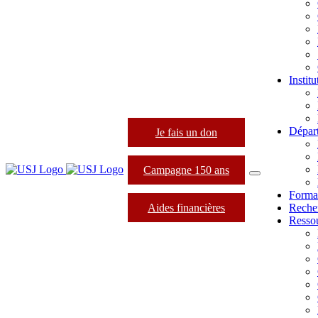
Instit
Dépar
Je fais un don
Campagne 150 ans
Forma
Aides financières
Reche
Resso