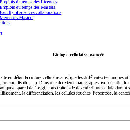
Emplois du temps des Licences
Emplois du temps des Masters
Faculty of sciences collaborations
Mémoires Masters
ations
ct
Biologie cellulaire avancée
te en détail la culture cellulaire ainsi que les différentes techniques uti
n, immortalisation…). Dans une deuxième partie, après avoir étudier le cy
e/appareil de Golgi, nous traitons le devenir d’une cellule durant sa vie 
lissement, la différenciation, les cellules souches, l’apoptose, la cancé