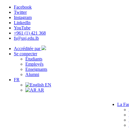
Facebook
Twitter
Instagram
LinkedIn
YouTube
+961 (1) 421 368
fs@usj.edu.lb
Accréditée par
Se connecter
Étudiants
Employés
Enseignants
Alumni
FR
EN
AR
La Fac