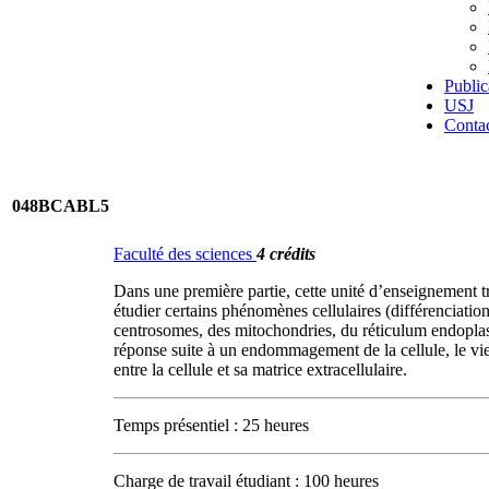
Public
USJ
Conta
048BCABL5
Faculté des sciences
4 crédits
Dans une première partie, cette unité d’enseignement trai
étudier certains phénomènes cellulaires (différenciatio
centrosomes, des mitochondries, du réticulum endoplasmiqu
réponse suite à un endommagement de la cellule, le vieil
entre la cellule et sa matrice extracellulaire.
Temps présentiel : 25 heures
Charge de travail étudiant : 100 heures