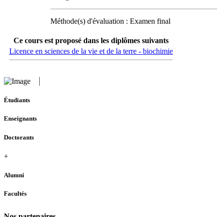
Méthode(s) d'évaluation : Examen final
Ce cours est proposé dans les diplômes suivants
Licence en sciences de la vie et de la terre - biochimie
Étudiants
Enseignants
Doctorants
+
Alumni
Facultés
Nos partenaires