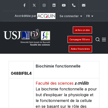
Facebook
Twitter
Instagram
LinkedIn
YouTube
+961 (1) 421 368
fs@usj.edu
Accréditée par
Se connecter
FR
Je fais un don
Campagne 150 ans
Aides financières
Biochimie fonctionnelle
048BIFBL4
2 crédits
Faculté des sciences
La biochimie fonctionnelle a pour
but d’expliquer la physiologie et
le fonctionnement de la cellule
en se basant sur le rôle des