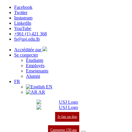
Facebook
Twitter
Instagram
LinkedIn
YouTube
+961 (1) 421 368
fs@usj.edu.lb
Accréditée par
Se connecter
Étudiants
Employés
Enseignants
Alumni
FR
EN
AR
Je fais un don
Campagne 150 ans