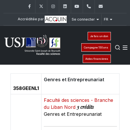
Facebook
Twitter
Instagram
LinkedIn
YouTube
+961 (1) 421 368
fs@usj.edu
Accréditée par
Se connecter
FR
Je fais un don
Campagne 150 ans
Aides financières
Genres et Entrepreunariat
358GEENL1
Faculté des sciences - Branche
3 crédits
du Liban Nord
Genres et Entrepreunariat