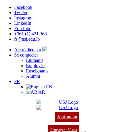
Facebook
Twitter
Instagram
LinkedIn
YouTube
+961 (1) 421 368
fs@usj.edu.lb
Accréditée par
Se connecter
Étudiants
Employés
Enseignants
Alumni
FR
EN
AR
Je fais un don
Campagne 150 ans