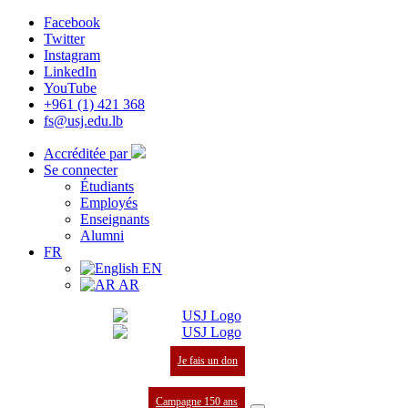
Facebook
Twitter
Instagram
LinkedIn
YouTube
+961 (1) 421 368
fs@usj.edu.lb
Accréditée par
Se connecter
Étudiants
Employés
Enseignants
Alumni
FR
EN
AR
Je fais un don
Campagne 150 ans