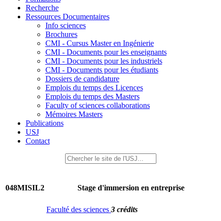
Recherche
Ressources Documentaires
Info sciences
Brochures
CMI - Cursus Master en Ingénierie
CMI - Documents pour les enseignants
CMI - Documents pour les industriels
CMI - Documents pour les étudiants
Dossiers de candidature
Emplois du temps des Licences
Emplois du temps des Masters
Faculty of sciences collaborations
Mémoires Masters
Publications
USJ
Contact
048MISIL2
Stage d'immersion en entreprise
Faculté des sciences
3 crédits