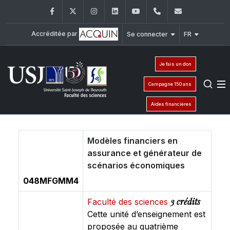
Facebook
Twitter
Instagram
LinkedIn
YouTube
+961 (1) 421 368
fs@usj.edu
Accréditée par
Se connecter
FR
Je fais un don
Campagne 150 ans
Aides financières
Modèles financiers en
assurance et générateur de
scénarios économiques
048MFGMM4
3 crédits
Faculté des sciences
Cette unité d’enseignement est
proposée au quatrième