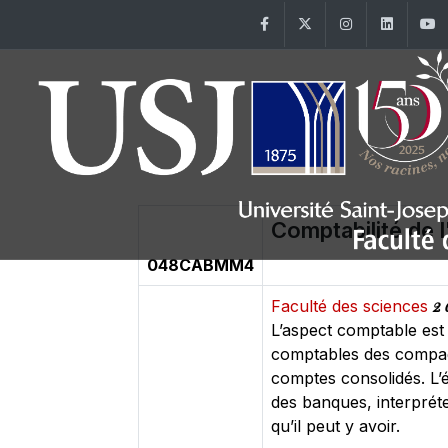
Facebook
Twitter
Instagram
Linke
Comptabilité de 
048CABMM4
2 
Faculté des sciences
L’aspect comptable est 
comptables des compagn
comptes consolidés. L’
des banques, interpréte
qu’il peut y avoir.