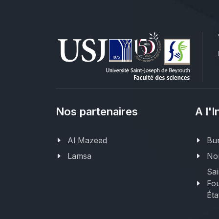
Nos partenaires
A l'I
Al Mazeed
Bur
Lamsa
Nor
Sai
Fou
Éta