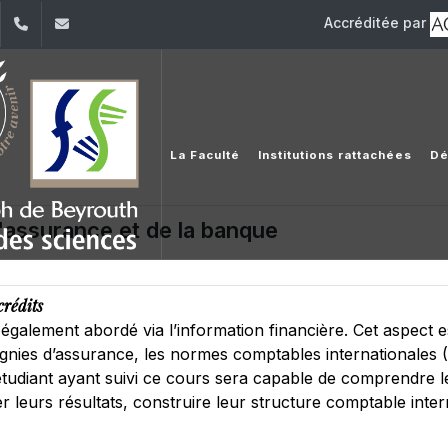
Accréditée par
dIn
YouTube
+961 (1) 421 368
fs@usj.edu.lb
La Faculté
Institutions rattachées
Dé
l'assurance et de la banque
crédits
également abordé via l’information financière. Cet aspect es
ies d’assurance, les normes comptables internationales (IF
étudiant ayant suivi ce cours sera capable de comprendre l
r leurs résultats, construire leur structure comptable intern