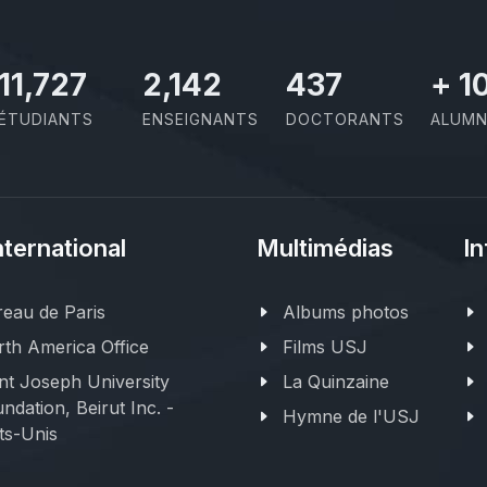
11,727
2,142
437
+
1
ÉTUDIANTS
ENSEIGNANTS
DOCTORANTS
ALUMN
nternational
Multimédias
In
eau de Paris
Albums photos
th America Office
Films USJ
nt Joseph University
La Quinzaine
ndation, Beirut Inc. -
Hymne de l'USJ
ts-Unis