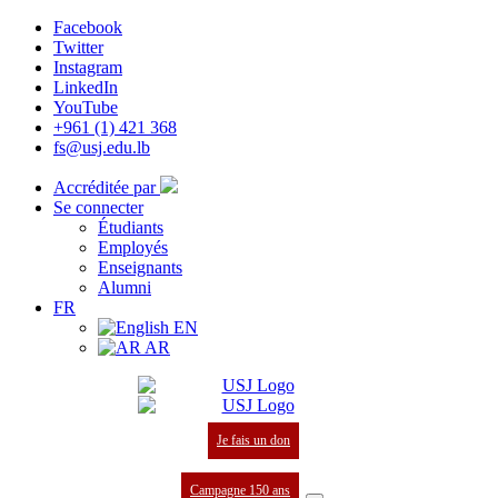
Facebook
Twitter
Instagram
LinkedIn
YouTube
+961 (1) 421 368
fs@usj.edu.lb
Accréditée par
Se connecter
Étudiants
Employés
Enseignants
Alumni
FR
EN
AR
Je fais un don
Campagne 150 ans