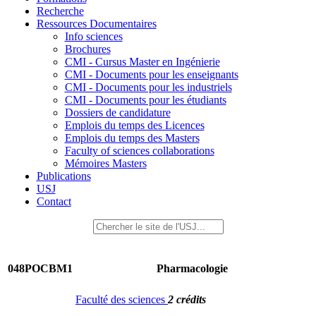
Recherche
Ressources Documentaires
Info sciences
Brochures
CMI - Cursus Master en Ingénierie
CMI - Documents pour les enseignants
CMI - Documents pour les industriels
CMI - Documents pour les étudiants
Dossiers de candidature
Emplois du temps des Licences
Emplois du temps des Masters
Faculty of sciences collaborations
Mémoires Masters
Publications
USJ
Contact
048POCBM1
Pharmacologie
Faculté des sciences
2 crédits