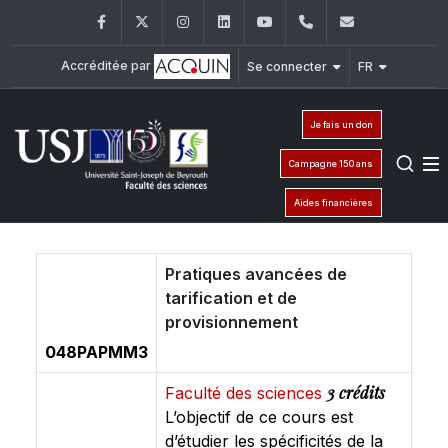
Facebook
Twitter
Instagram
LinkedIn
YouTube
+961 (1) 421 368
fs@usj.edu
Accréditée par
Se connecter
FR
Je fais un don
Campagne 150 ans
Aides financières
Pratiques avancées de
tarification et de
provisionnement
048PAPMM3
3 crédits
Faculté des sciences
L’objectif de ce cours est
d’étudier les spécificités de la