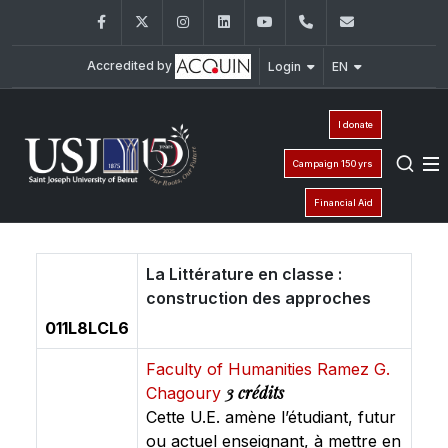
Facebook
Twitter
Instagram
LinkedIn
YouTube
+961 (1) 421 368
fs@usj.edu
Accredited by
Login
EN
I donate
Campaign 150 yrs
Financial Aid
La Littérature en classe :
construction des approches
011L8LCL6
Faculty of Humanities Ramez G.
3 crédits
Chagoury
Cette U.E. amène l’étudiant, futur
ou actuel enseignant, à mettre en