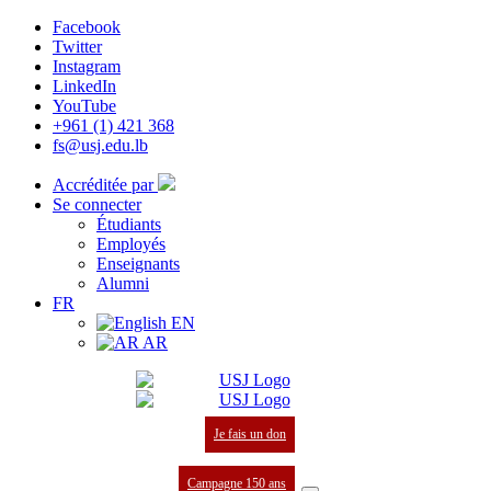
Facebook
Twitter
Instagram
LinkedIn
YouTube
+961 (1) 421 368
fs@usj.edu.lb
Accréditée par
Se connecter
Étudiants
Employés
Enseignants
Alumni
FR
EN
AR
Je fais un don
Campagne 150 ans