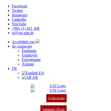
Facebook
Twitter
Instagram
LinkedIn
YouTube
+961 (1) 421 368
fs@usj.edu.lb
Accréditée par
Se connecter
Étudiants
Employés
Enseignants
Alumni
FR
EN
AR
Je fais un don
Campagne 150 ans