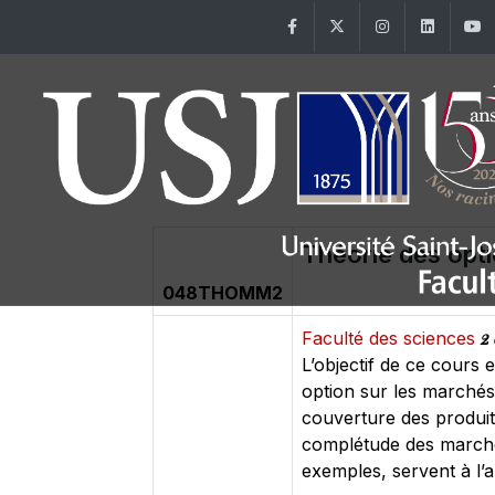
Facebook
Twitter
Instagram
Linke
Théorie des opt
048THOMM2
2 
Faculté des sciences
L’objectif de ce cours 
option sur les marchés 
couverture des produits 
complétude des marchés
exemples, servent à l’a