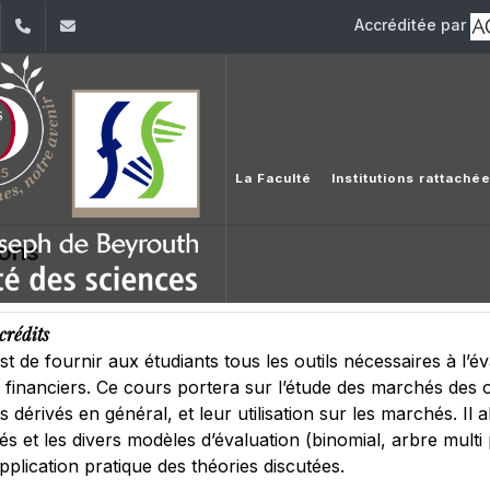
Accréditée par
dIn
YouTube
+961 (1) 421 368
fs@usj.edu.lb
La Faculté
Institutions rattaché
ions
crédits
est de fournir aux étudiants tous les outils nécessaires à l’é
financiers. Ce cours portera sur l’étude des marchés des opt
dérivés en général, et leur utilisation sur les marchés. Il ab
 et les divers modèles d’évaluation (binomial, arbre multi
pplication pratique des théories discutées.