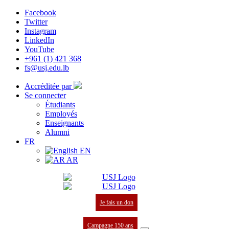
Facebook
Twitter
Instagram
LinkedIn
YouTube
+961 (1) 421 368
fs@usj.edu.lb
Accréditée par
Se connecter
Étudiants
Employés
Enseignants
Alumni
FR
EN
AR
Je fais un don
Campagne 150 ans