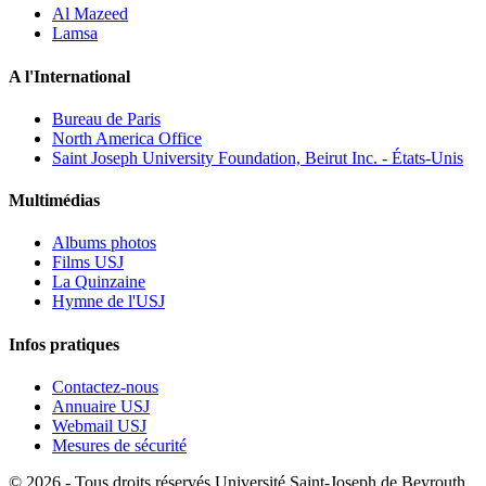
Al Mazeed
Lamsa
A l'International
Bureau de Paris
North America Office
Saint Joseph University Foundation, Beirut Inc. - États-Unis
Multimédias
Albums photos
Films USJ
La Quinzaine
Hymne de l'USJ
Infos pratiques
Contactez-nous
Annuaire USJ
Webmail USJ
Mesures de sécurité
©
2026 - Tous droits réservés Université Saint-Joseph de Beyrouth