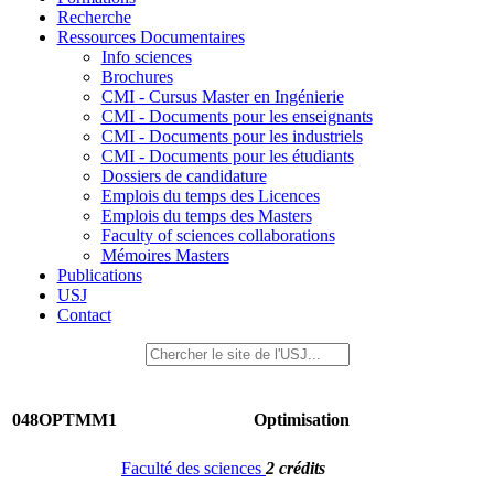
Recherche
Ressources Documentaires
Info sciences
Brochures
CMI - Cursus Master en Ingénierie
CMI - Documents pour les enseignants
CMI - Documents pour les industriels
CMI - Documents pour les étudiants
Dossiers de candidature
Emplois du temps des Licences
Emplois du temps des Masters
Faculty of sciences collaborations
Mémoires Masters
Publications
USJ
Contact
048OPTMM1
Optimisation
Faculté des sciences
2 crédits