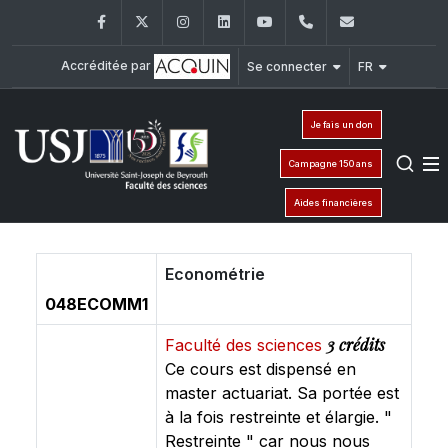
Facebook
Twitter
Instagram
LinkedIn
YouTube
+961 (1) 421 368
fs@usj.edu
Accréditée par
Se connecter
FR
Je fais un don
Campagne 150 ans
Aides financières
Econométrie
048ECOMM1
3 crédits
Faculté des sciences
Ce cours est dispensé en
master actuariat. Sa portée est
à la fois restreinte et élargie. "
Restreinte " car nous nous