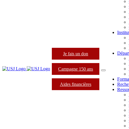
Instit
Dépar
Je fais un don
Campagne 150 ans
Forma
Aides financières
Reche
Resso