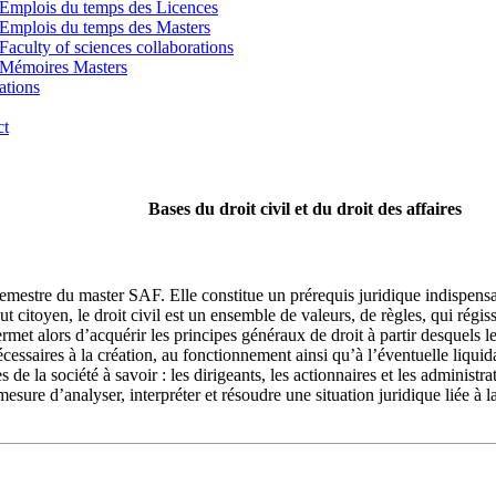
Emplois du temps des Licences
Emplois du temps des Masters
Faculty of sciences collaborations
Mémoires Masters
ations
ct
Bases du droit civil et du droit des affaires
emestre du master SAF. Elle constitue un prérequis juridique indispens
t citoyen, le droit civil est un ensemble de valeurs, de règles, qui régi
et alors d’acquérir les principes généraux de droit à partir desquels le d
écessaires à la création, au fonctionnement ainsi qu’à l’éventuelle liqui
s de la société à savoir : les dirigeants, les actionnaires et les administra
n mesure d’analyser, interpréter et résoudre une situation juridique liée à