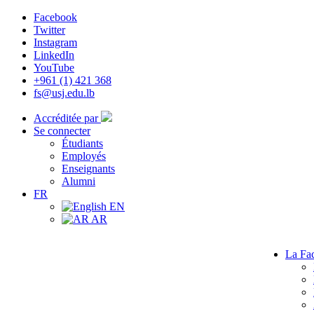
Facebook
Twitter
Instagram
LinkedIn
YouTube
+961 (1) 421 368
fs@usj.edu.lb
Accréditée par
Se connecter
Étudiants
Employés
Enseignants
Alumni
FR
EN
AR
La Fac