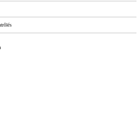
trôlés
h