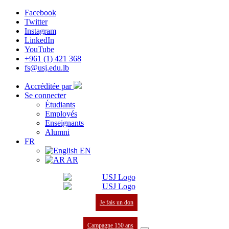
Facebook
Twitter
Instagram
LinkedIn
YouTube
+961 (1) 421 368
fs@usj.edu.lb
Accréditée par
Se connecter
Étudiants
Employés
Enseignants
Alumni
FR
EN
AR
Je fais un don
Campagne 150 ans