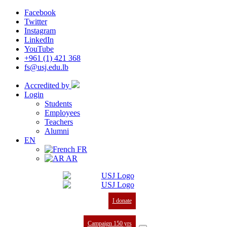
Facebook
Twitter
Instagram
LinkedIn
YouTube
+961 (1) 421 368
fs@usj.edu.lb
Accredited by
Login
Students
Employees
Teachers
Alumni
EN
FR
AR
I donate
Campaign 150 yrs