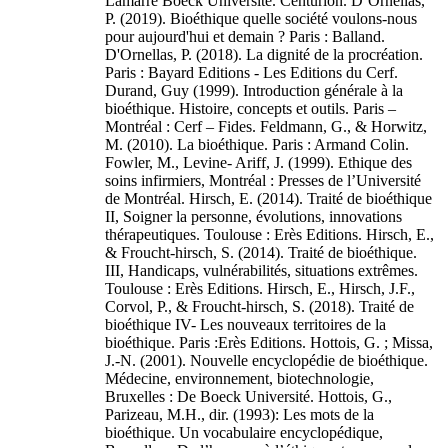
Lamarre Boeck Université. Centurion. D’Ornellas,
P. (2019). Bioéthique quelle société voulons-nous
pour aujourd'hui et demain ? Paris : Balland.
D'Ornellas, P. (2018). La dignité de la procréation.
Paris : Bayard Editions - Les Editions du Cerf.
Durand, Guy (1999). Introduction générale à la
bioéthique. Histoire, concepts et outils. Paris –
Montréal : Cerf – Fides. Feldmann, G., & Horwitz,
M. (2010). La bioéthique. Paris : Armand Colin.
Fowler, M., Levine- Ariff, J. (1999). Ethique des
soins infirmiers, Montréal : Presses de l’Université
de Montréal. Hirsch, E. (2014). Traité de bioéthique
II, Soigner la personne, évolutions, innovations
thérapeutiques. Toulouse : Erès Editions. Hirsch, E.,
& Froucht-hirsch, S. (2014). Traité de bioéthique.
III, Handicaps, vulnérabilités, situations extrêmes.
Toulouse : Erès Editions. Hirsch, E., Hirsch, J.F.,
Corvol, P., & Froucht-hirsch, S. (2018). Traité de
bioéthique IV- Les nouveaux territoires de la
bioéthique. Paris :Erès Editions. Hottois, G. ; Missa,
J.-N. (2001). Nouvelle encyclopédie de bioéthique.
Médecine, environnement, biotechnologie,
Bruxelles : De Boeck Université. Hottois, G.,
Parizeau, M.H., dir. (1993): Les mots de la
bioéthique. Un vocabulaire encyclopédique,