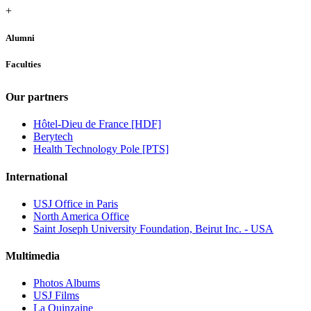
+
Alumni
Faculties
Our partners
Hôtel-Dieu de France [HDF]
Berytech
Health Technology Pole [PTS]
International
USJ Office in Paris
North America Office
Saint Joseph University Foundation, Beirut Inc. - USA
Multimedia
Photos Albums
USJ Films
La Quinzaine