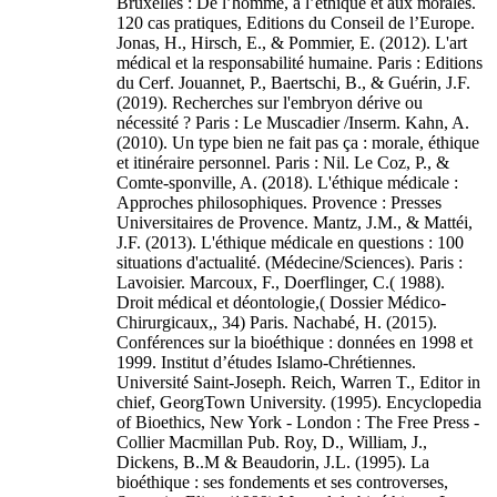
Bruxelles : De l’homme, à l’éthique et aux morales.
120 cas pratiques, Editions du Conseil de l’Europe.
Jonas, H., Hirsch, E., & Pommier, E. (2012). L'art
médical et la responsabilité humaine. Paris : Editions
du Cerf. Jouannet, P., Baertschi, B., & Guérin, J.F.
(2019). Recherches sur l'embryon dérive ou
nécessité ? Paris : Le Muscadier /Inserm. Kahn, A.
(2010). Un type bien ne fait pas ça : morale, éthique
et itinéraire personnel. Paris : Nil. Le Coz, P., &
Comte-sponville, A. (2018). L'éthique médicale :
Approches philosophiques. Provence : Presses
Universitaires de Provence. Mantz, J.M., & Mattéi,
J.F. (2013). L'éthique médicale en questions : 100
situations d'actualité. (Médecine/Sciences). Paris :
Lavoisier. Marcoux, F., Doerflinger, C.( 1988).
Droit médical et déontologie,( Dossier Médico-
Chirurgicaux,, 34) Paris. Nachabé, H. (2015).
Conférences sur la bioéthique : données en 1998 et
1999. Institut d’études Islamo-Chrétiennes.
Université Saint-Joseph. Reich, Warren T., Editor in
chief, GeorgTown University. (1995). Encyclopedia
of Bioethics, New York - London : The Free Press -
Collier Macmillan Pub. Roy, D., William, J.,
Dickens, B..M & Beaudorin, J.L. (1995). La
bioéthique : ses fondements et ses controverses,