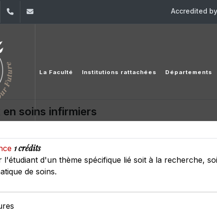
Accredited b
dIn
YouTube
+961 (1) 421 368
fs@usj.edu.lb
La Faculté
Institutions rattachées
Départements
en soins infirmiers
1 crédits
ence
'étudiant d'un thème spécifique lié soit à la recherche, so
atique de soins.
ures