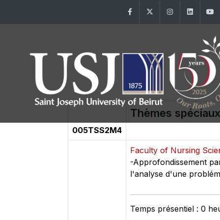
Facebook
Twitter
Instagram
Linke
Thèmes spéciaux 
005TSS2M4
Faculty of Nursing Sci
-Approfondissement par l
l'analyse d'une problém
Temps présentiel : 0 he