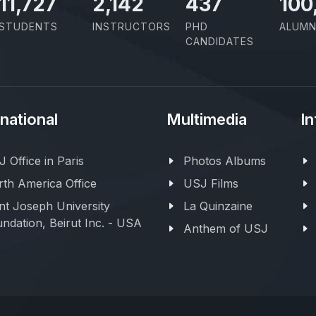
11,727
2,142
437
100
STUDENTS
INSTRUCTORS
PHD
ALUMN
CANDIDATES
rnational
Multimedia
In
 Office in Paris
Photos Albums
th America Office
USJ Films
nt Joseph University
La Quinzaine
ndation, Beirut Inc. - USA
Anthem of USJ