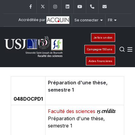
Facebook
Twitter
Instagram
LinkedIn
YouTube
+961 (1) 421 368
fs@usj.edu
Accréditée par
Se connecter
FR
Je fais un don
Campagne 150 ans
Aides financières
Préparation d'une thèse,
semestre 1
048DOCPD1
15 crédits
Faculté des sciences
Préparation d'une thèse,
semestre 1