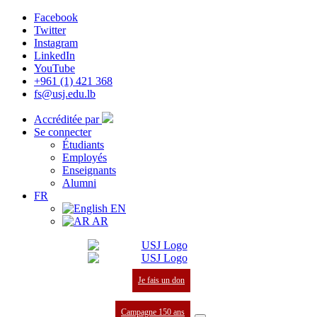
Facebook
Twitter
Instagram
LinkedIn
YouTube
+961 (1) 421 368
fs@usj.edu.lb
Accréditée par
Se connecter
Étudiants
Employés
Enseignants
Alumni
FR
EN
AR
Je fais un don
Campagne 150 ans