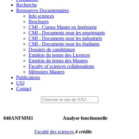
Recherche
Ressources Documentaires
Info sciences
Brochures
CMI - Cursus Master en Ingénierie
CMI - Documents pour les enseignants
CMI - Documents pour les industriels
CMI - Documents pour les étudiants
Dossiers de candidature
Emplois du temps des Licences
Emplois du temps des Masters
Faculty of sciences collaborations
Mémoires Masters
Publications
USJ
Contact
048ANFMM1
Analyse fonctionnelle
Faculté des sciences
4 crédits