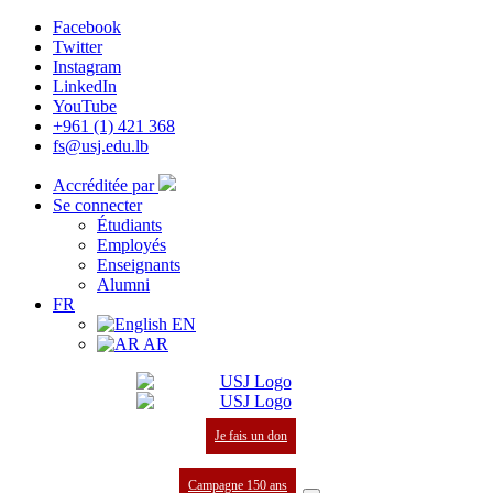
Facebook
Twitter
Instagram
LinkedIn
YouTube
+961 (1) 421 368
fs@usj.edu.lb
Accréditée par
Se connecter
Étudiants
Employés
Enseignants
Alumni
FR
EN
AR
Je fais un don
Campagne 150 ans