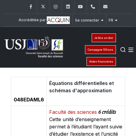
Facebook
Twitter
Instagram
LinkedIn
YouTube
+961 (1) 421 368
fs@usj.edu
Accréditée par
Se connecter
FR
Je fais un don
Campagne 150 ans
Aides financières
Équations différentielles et
schémas d'approximation
048EDAML6
6 crédits
Faculté des sciences
Cette unité d’enseignement
permet à l’étudiant l’ayant suivie
d’étudier l’existence et l’unicité