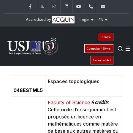
Facebook
Twitter
Instagram
LinkedIn
YouTube
+961 (1) 421 368
fs@usj.edu
Accredited by
Login
EN
I donate
Campaign 150 yrs
Financial Aid
Espaces topologiques
048ESTML5
6 crédits
Faculty of Science
Cette unité d’enseignement est
proposée en licence en
mathématiques comme matière
de base aux autres matières du