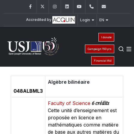
Facebook
Twitter
Instagram
LinkedIn
YouTube
+961 (1) 421 368
fs@usj.edu
Accredited by
Login
EN
I donate
Campaign 150 yrs
Financial Aid
Algèbre bilinéaire
048ALBML3
6 crédits
Faculty of Science
Cette unité d’enseignement est
proposée en licence en
mathématiques comme matière
de base aux autres matières du