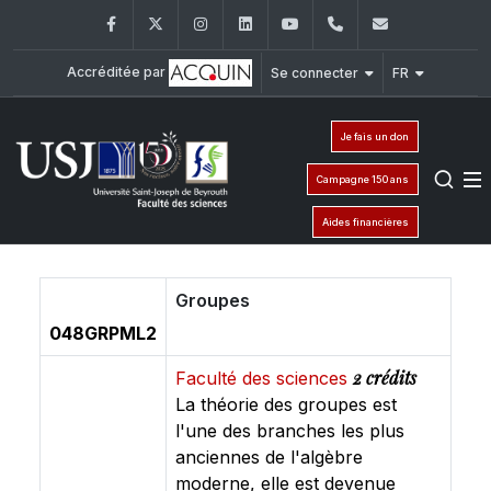
Facebook
Twitter
Instagram
LinkedIn
YouTube
+961 (1) 421 368
fs@usj.edu
Accréditée par
Se connecter
FR
Je fais un don
Campagne 150 ans
Aides financières
Groupes
048GRPML2
2 crédits
Faculté des sciences
La théorie des groupes est
l'une des branches les plus
anciennes de l'algèbre
moderne, elle est devenue