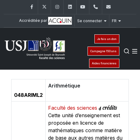
Facebook
Twitter
Instagram
LinkedIn
YouTube
+961 (1) 421 368
fs@usj.edu
Accréditée par
Se connecter
FR
Je fais un don
Campagne 150 ans
Aides financières
Arithmétique
048ARIML2
4 crédits
Faculté des sciences
Cette unité d’enseignement est
proposée en licence de
mathématiques comme matière
de base aux autres matières du