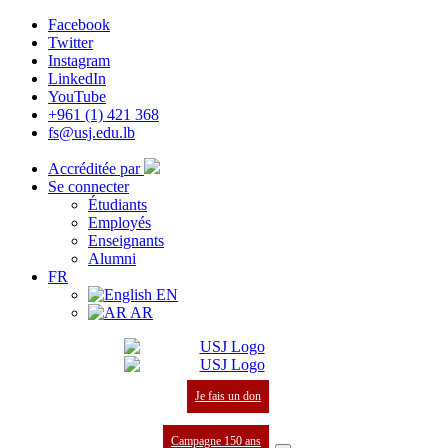
Facebook
Twitter
Instagram
LinkedIn
YouTube
+961 (1) 421 368
fs@usj.edu.lb
Accréditée par
Se connecter
Étudiants
Employés
Enseignants
Alumni
FR
EN
AR
Je fais un don
Campagne 150 ans