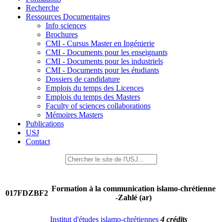
Recherche
Ressources Documentaires
Info sciences
Brochures
CMI - Cursus Master en Ingénierie
CMI - Documents pour les enseignants
CMI - Documents pour les industriels
CMI - Documents pour les étudiants
Dossiers de candidature
Emplois du temps des Licences
Emplois du temps des Masters
Faculty of sciences collaborations
Mémoires Masters
Publications
USJ
Contact
Formation à la communication islamo-chrétienne
017FDZBF2
-Zahlé (ar)
Institut d'études islamo-chrétiennes
4 crédits