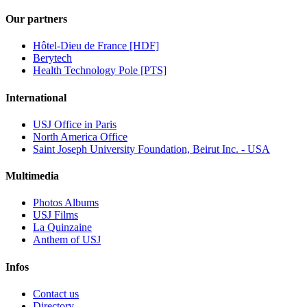
Our partners
Hôtel-Dieu de France [HDF]
Berytech
Health Technology Pole [PTS]
International
USJ Office in Paris
North America Office
Saint Joseph University Foundation, Beirut Inc. - USA
Multimedia
Photos Albums
USJ Films
La Quinzaine
Anthem of USJ
Infos
Contact us
Directory