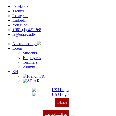
Facebook
Twitter
Instagram
LinkedIn
YouTube
+961 (1) 421 368
fs@usj.edu.lb
Accredited by
Login
Students
Employees
Teachers
Alumni
EN
FR
AR
I donate
Campaign 150 yrs