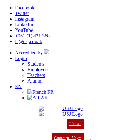
Facebook
Twitter
Instagram
LinkedIn
YouTube
+961 (1) 421 368
fs@usj.edu.lb
Accredited by
Login
Students
Employees
Teachers
Alumni
EN
FR
AR
I donate
Campaign 150 yrs