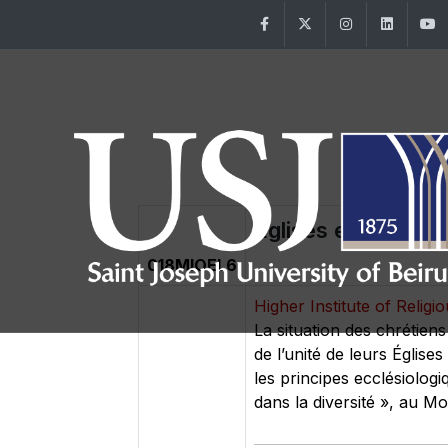
Facebook
Twitter
Instagram
Linke
Eglises et oecum
018MIOEL6
Higher Institute of Religi
La situation des chrétien
de l’unité de leurs Églises
les principes ecclésiologi
dans la diversité », au M