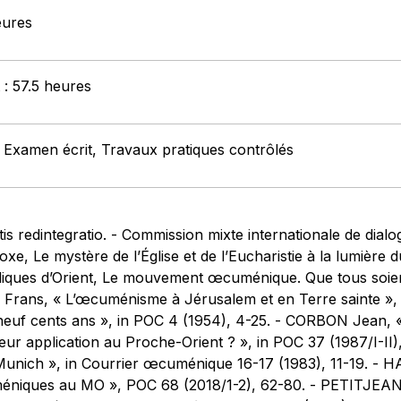
eures
 : 57.5 heures
: Examen écrit, Travaux pratiques contrôlés
atis redintegratio. - Commission mixte internationale de dial
oxe, Le mystère de l’Église et de l’Eucharistie à la lumière 
liques d’Orient, Le mouvement œcuménique. Que tous soient 
rans, « L’œcuménisme à Jérusalem et en Terre sainte », 
f cents ans », in POC 4 (1954), 4-25. - CORBON Jean, « 
ur application au Proche-Orient ? », in POC 37 (1987/I-II
unich », in Courrier œcuménique 16-17 (1983), 11-19. - H
éniques au MO », POC 68 (2018/1-2), 62-80. - PETITJEAN 