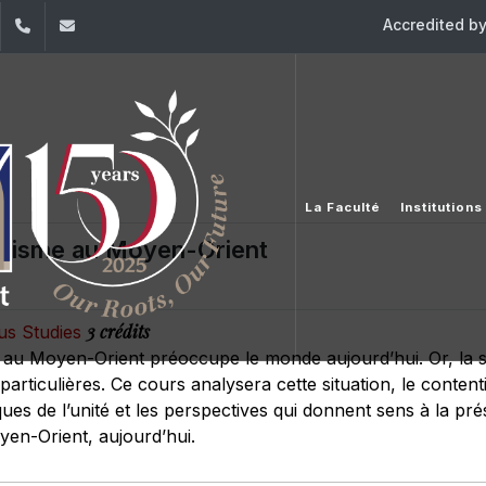
Accredited b
dIn
YouTube
+961 (1) 421 368
fs@usj.edu.lb
La Faculté
Institution
énisme au Moyen-Orient
3 crédits
ous Studies
s au Moyen-Orient préoccupe le monde aujourd’hui. Or, la st
 particulières. Ce cours analysera cette situation, le content
ques de l’unité et les perspectives qui donnent sens à la pré
oyen-Orient, aujourd’hui.