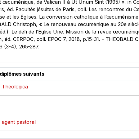
œcuménique, de Vatican II à Ut Unum Sint (1995) », in Col
 éd. Facultés jésuites de Paris, coll. Les rencontres du Ce
 et les Églises. La conversion catholique à l’œcuménisme. P
ALD Christoph, « Le renouveau œcuménique au 20e siècle :
), Le défi de l’Église Une. Mission de la revue œcuméniq
 éd. CERPOC, coll. EPOC 7, 2018, p.15-31. - THEOBALD Chr
 (3-4), 265-287.
 diplômes suivants
- Theologica
- agent pastoral