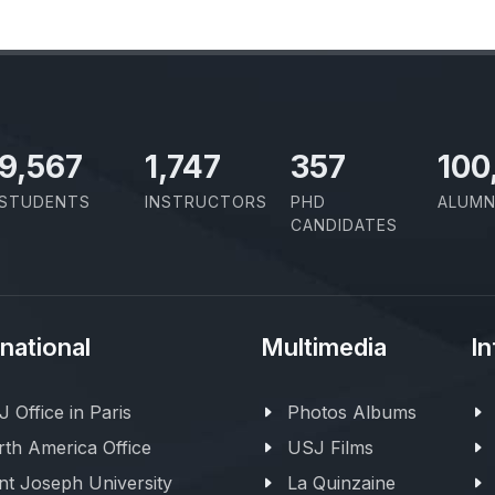
11,110
2,029
414
100
STUDENTS
INSTRUCTORS
PHD
ALUMN
CANDIDATES
rnational
Multimedia
In
 Office in Paris
Photos Albums
th America Office
USJ Films
nt Joseph University
La Quinzaine