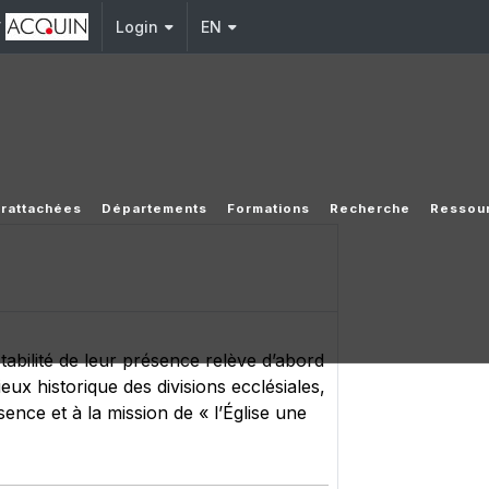
y
Login
EN
s rattachées
Départements
Formations
Recherche
Ressou
abilité de leur présence relève d’abord
ieux historique des divisions ecclésiales,
sence et à la mission de « l’Église une