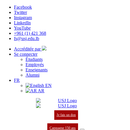
Facebook
Twitter
Instagram
LinkedIn
YouTube
+961 (1) 421 368
fs@usj.edu.lb
Accréditée par
Se connecter
Étudiants
Employés
Enseignants
Alumni
FR
EN
AR
Je fais un don
Campagne 150 ans