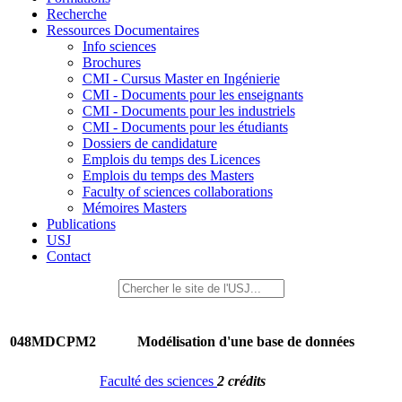
Recherche
Ressources Documentaires
Info sciences
Brochures
CMI - Cursus Master en Ingénierie
CMI - Documents pour les enseignants
CMI - Documents pour les industriels
CMI - Documents pour les étudiants
Dossiers de candidature
Emplois du temps des Licences
Emplois du temps des Masters
Faculty of sciences collaborations
Mémoires Masters
Publications
USJ
Contact
048MDCPM2
Modélisation d'une base de données
Faculté des sciences
2 crédits