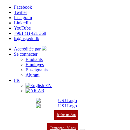
Facebook
Twitter
Instagram
LinkedIn
YouTube
+961 (1) 421 368
fs@usj.edu.lb
Accréditée par
Se connecter
Étudiants
Employés
Enseignants
Alumni
FR
EN
AR
Je fais un don
Campagne 150 ans