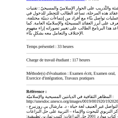
َنشئة والتَّدريب على الحوار الإسلاميّ والمسيحيّ : تقنيات
قائد هذه المرحلة، تساعد الطالب للتحضّر للدخول في
عمليات تواصل بنّاء مع أفراد من إنتماءآت دينيّة مختلفة
عرف على أبرز العقائد المسيحيّة والإسلاميّة العامة. كما
عد هذا البرنامج الطالب على تغيير تصوراته إزاء مفهوم
الإختلاف والتعامل معه بشكلٍ بنّاء.
Temps présentiel : 33 heures
Charge de travail étudiant : 117 heures
Méthode(s) d'évaluation : Examen écrit, Examen oral,
Exercice d'intégration, Travaux pratiques
Référence :
المظاهر الثقافية في الديانتين المسيحية والإسلاميّة :
http://unesdoc.unesco.org/images/0019/001920/192020
التواصل غير العنيف لغة حياة - د. مارشال بي روزنبرج 
ز التربوي للبحوث والإنماء – التربية على حل النزاعات
– كتاب موارد 2001 حل النزاعات: كتيب تمارين تطبيقية: