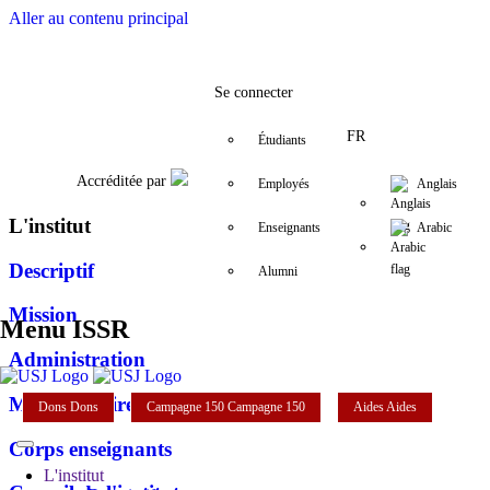
Aller au contenu principal
Facebook
Twitter
Instagram
LinkedIn
YouTube
+961 (1) 421 581
issr@usj.edu.
Se connecter
FR
Étudiants
Accréditée par
Employés
Anglais
L'institut
Enseignants
Arabic
Descriptif
Alumni
Mission
Menu ISSR
Administration
Mot de la directrice
Dons
Dons
Campagne 150
Campagne 150
Aides
Aides
Corps enseignants
L'institut