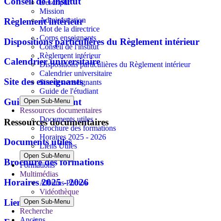
Conseil de l'institut
Descriptif
Mission
Administration
Règlement intérieur
Mot de la directrice
Corps enseignants
Dispositions particulières du Règlement intérieur
Conseil de l'institut
Règlement intérieur
Calendrier universitaire
Dispositions particulières du Règlement intérieur
Calendrier universitaire
Site des enseignants
Site des enseignants
Guide de l'étudiant
Guide de l'étudiant
Open Sub-Menu
Ressources documentaires
Documents utiles
Ressources documentaires
Brochure des formations
Horaires 2025 - 2026
Documents utiles
Liens Utiles
Open Sub-Menu
Brochure des formations
Formations
Multimédias
Horaires 2025 - 2026
Albums Photos
Vidéothèque
Liens Utiles
Open Sub-Menu
Recherche
Anciens