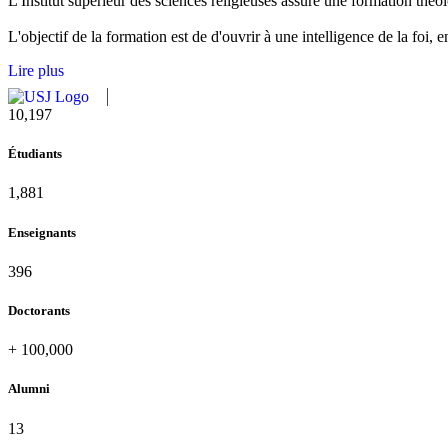
L'Institut supérieur des sciences religieuses assure une formation théolo
L'objectif de la formation est de d'ouvrir à une intelligence de la foi,
Lire plus
11,433
Étudiants
2,109
Enseignants
437
Doctorants
+
100,000
Alumni
13