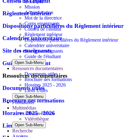
Conseil de l'institut
Descriptif
Mission
Administration
Règlement intérieur
Mot de la directrice
Corps enseignants
Dispositions particulières du Règlement intérieur
Conseil de l'institut
Règlement intérieur
Calendrier universitaire
Dispositions particulières du Règlement intérieur
Calendrier universitaire
Site des enseignants
Site des enseignants
Guide de l'étudiant
Guide de l'étudiant
Open Sub-Menu
Ressources documentaires
Documents utiles
Ressources documentaires
Brochure des formations
Horaires 2025 - 2026
Documents utiles
Liens Utiles
Open Sub-Menu
Brochure des formations
Formations
Multimédias
Horaires 2025 - 2026
Albums Photos
Vidéothèque
Liens Utiles
Open Sub-Menu
Recherche
Anciens