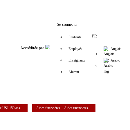
Facebook
Twitter
Instagram
LinkedIn
YouTube
+961 (1) 421 581
issr@usj.edu.
Se connecter
FR
Étudiants
Accréditée par
Employés
Anglais
Enseignants
Arabic
Alumni
e USJ 150 ans
Aides financières
Aides financières