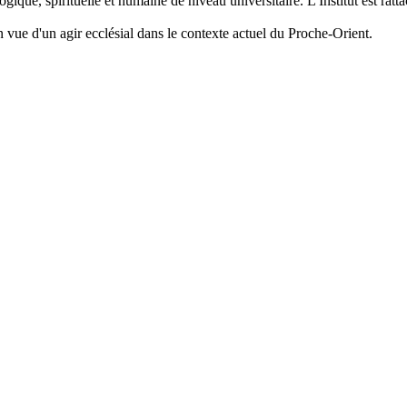
gique, spirituelle et humaine de niveau universitaire. L'Institut est ratta
 en vue d'un agir ecclésial dans le contexte actuel du Proche-Orient.