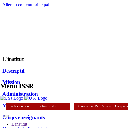
Aller au contenu principal
L'institut
Descriptif
Mission
Menu ISSR
Administration
Mot de la directrice
Je fais un don
Je fais un don
Campagne USJ 150 ans
Campagn
Corps enseignants
L'institut