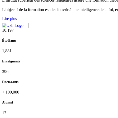
L'Institut supérieur des sciences religieuses assure une formation théolo
L'objectif de la formation est de d'ouvrir à une intelligence de la foi,
Lire plus
11,727
Étudiants
2,142
Enseignants
437
Doctorants
+
100,000
Alumni
13