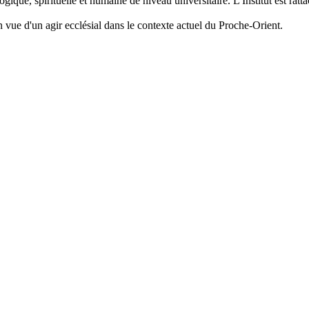
gique, spirituelle et humaine de niveau universitaire. L'Institut est ratta
 en vue d'un agir ecclésial dans le contexte actuel du Proche-Orient.