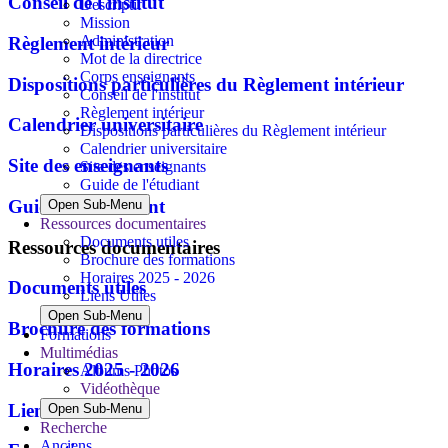
Conseil de l'institut
Descriptif
Mission
Administration
Règlement intérieur
Mot de la directrice
Corps enseignants
Dispositions particulières du Règlement intérieur
Conseil de l'institut
Règlement intérieur
Calendrier universitaire
Dispositions particulières du Règlement intérieur
Calendrier universitaire
Site des enseignants
Site des enseignants
Guide de l'étudiant
Guide de l'étudiant
Open Sub-Menu
Ressources documentaires
Documents utiles
Ressources documentaires
Brochure des formations
Horaires 2025 - 2026
Documents utiles
Liens Utiles
Open Sub-Menu
Brochure des formations
Formations
Multimédias
Horaires 2025 - 2026
Albums Photos
Vidéothèque
Liens Utiles
Open Sub-Menu
Recherche
Anciens