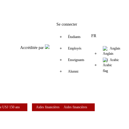
Facebook
Twitter
Instagram
LinkedIn
YouTube
+961 (1) 421 581
issr@usj.edu.
Se connecter
FR
Étudiants
Accréditée par
Employés
Anglais
Enseignants
Arabic
Alumni
e USJ 150 ans
Aides financières
Aides financières