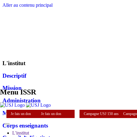
Aller au contenu principal
L'institut
Descriptif
Mission
Menu ISSR
Administration
Mot de la directrice
Je fais un don
Je fais un don
Campagne USJ 150 ans
Campagn
Corps enseignants
L'institut