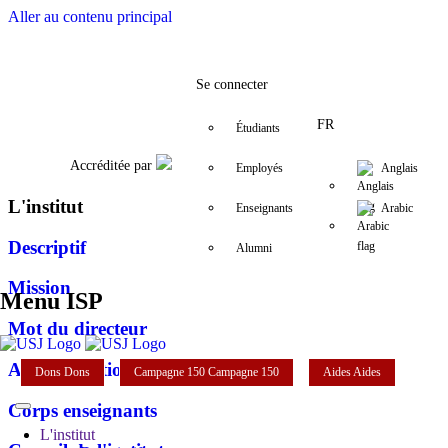
Aller au contenu principal
Facebook
Twitter
Instagram
LinkedIn
YouTube
+961 (1) 421 443
isp@usj.edu.l
Se connecter
FR
Étudiants
Accréditée par
Employés
Anglais
L'institut
Enseignants
Arabic
Descriptif
Alumni
Mission
Menu ISP
Mot du directeur
Administration
Dons
Dons
Campagne 150
Campagne 150
Aides
Aides
Corps enseignants
L'institut