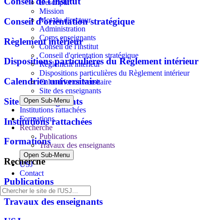
Conseil de l'institut
Descriptif
Mission
Mot du directeur
Conseil d'orientation stratégique
Administration
Corps enseignants
Règlement intérieur
Conseil de l'institut
Conseil d'orientation stratégique
Dispositions particulières du Règlement intérieur
Règlement intérieur
Dispositions particulières du Règlement intérieur
Calendrier universitaire
Calendrier universitaire
Site des enseignants
Site des enseignants
Open Sub-Menu
Institutions rattachées
Formations
Institutions rattachées
Recherche
Publications
Formations
Travaux des enseignants
Open Sub-Menu
Recherche
USJ
Contact
Publications
Travaux des enseignants