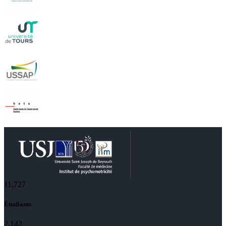
11,727
Étudiants
2,142