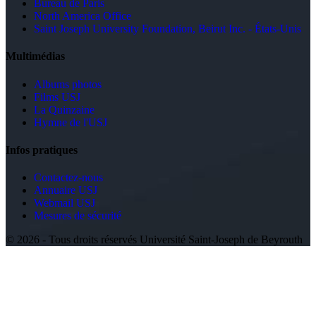
Bureau de Paris
North America Office
Saint Joseph University Foundation, Beirut Inc. - États-Unis
Multimédias
Albums photos
Films USJ
La Quinzaine
Hymne de l'USJ
Infos pratiques
Contactez-nous
Annuaire USJ
Webmail USJ
Mesures de sécurité
©
2026 - Tous droits réservés Université Saint-Joseph de Beyrouth