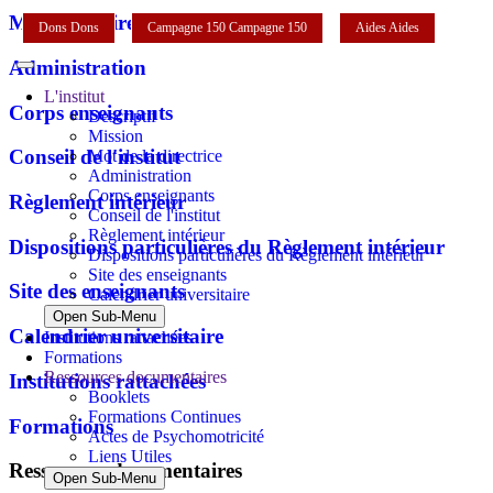
Mot de la directrice
Dons
Dons
Campagne 150
Campagne 150
Aides
Aides
Administration
L'institut
Corps enseignants
Descriptif
Mission
Conseil de l'institut
Mot de la directrice
Administration
Corps enseignants
Règlement intérieur
Conseil de l'institut
Règlement intérieur
Dispositions particulières du Règlement intérieur
Dispositions particulières du Règlement intérieur
Site des enseignants
Site des enseignants
Calendrier universitaire
Open Sub-Menu
Calendrier universitaire
Institutions rattachées
Formations
Ressources documentaires
Institutions rattachées
Booklets
Formations Continues
Formations
Actes de Psychomotricité
Liens Utiles
Ressources documentaires
Open Sub-Menu