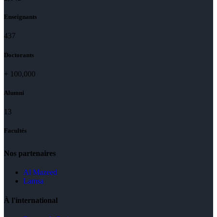
Enseignants
437
Doctorants
+
100,000
Alumni
13
Facultés
Nos partenaires
Al Mazeed
Lamsa
À l'international