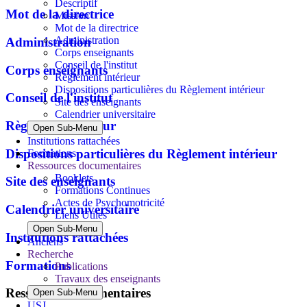
Descriptif
Mot de la directrice
Mission
Mot de la directrice
Administration
Administration
Corps enseignants
Conseil de l'institut
Corps enseignants
Règlement intérieur
Dispositions particulières du Règlement intérieur
Conseil de l'institut
Site des enseignants
Calendrier universitaire
Règlement intérieur
Open Sub-Menu
Institutions rattachées
Dispositions particulières du Règlement intérieur
Formations
Ressources documentaires
Booklets
Site des enseignants
Formations Continues
Actes de Psychomotricité
Calendrier universitaire
Liens Utiles
Open Sub-Menu
Institutions rattachées
Anciens
Recherche
Formations
Publications
Travaux des enseignants
Ressources documentaires
Open Sub-Menu
USJ