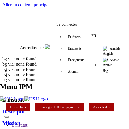
Aller au contenu principal
Facebook
Twitter
Instagram
LinkedIn
YouTube
+961 (1) 421 617
fm.ipm@usj.e
Se connecter
FR
Étudiants
Accréditée par
Employés
Anglais
bg via: none found
Enseignants
Arabic
bg via: none found
bg via: none found
Alumni
bg via: none found
bg via: none found
Menu IPM
L'institut
Dons
Dons
Campagne 150
Campagne 150
Aides
Aides
Descriptif
Mission
L'institut