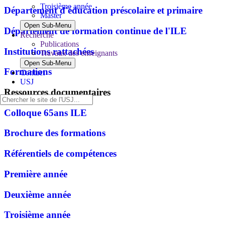
Troisième année
Département d'éducation préscolaire et primaire
Master
Open Sub-Menu
Département de formation continue de l'ILE
Recherche
Publications
Institutions rattachées
Travaux des enseignants
Open Sub-Menu
Formations
Contact
USJ
Ressources documentaires
Colloque 65ans ILE
Brochure des formations
Référentiels de compétences
Première année
Deuxième année
Troisième année