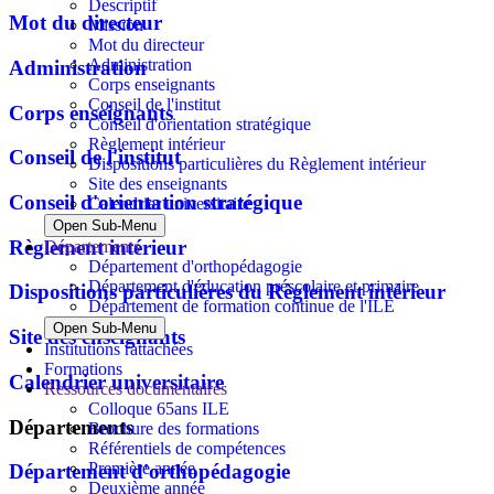
Descriptif
Mot du directeur
Mission
Mot du directeur
Administration
Administration
Corps enseignants
Conseil de l'institut
Corps enseignants
Conseil d'orientation stratégique
Règlement intérieur
Conseil de l'institut
Dispositions particulières du Règlement intérieur
Site des enseignants
Conseil d'orientation stratégique
Calendrier universitaire
Open Sub-Menu
Règlement intérieur
Départements
Département d'orthopédagogie
Département d'éducation préscolaire et primaire
Dispositions particulières du Règlement intérieur
Département de formation continue de l'ILE
Open Sub-Menu
Site des enseignants
Institutions rattachées
Formations
Calendrier universitaire
Ressources documentaires
Colloque 65ans ILE
Départements
Brochure des formations
Référentiels de compétences
Première année
Département d'orthopédagogie
Deuxième année