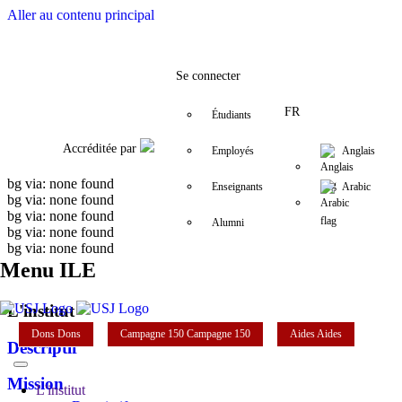
Aller au contenu principal
Facebook
Twitter
Instagram
LinkedIn
YouTube
+961 (1) 421 548
ile@usj.edu.l
Se connecter
FR
Étudiants
Accréditée par
Employés
Anglais
bg via: none found
Enseignants
Arabic
bg via: none found
bg via: none found
Alumni
bg via: none found
bg via: none found
Menu ILE
L'institut
Dons
Dons
Campagne 150
Campagne 150
Aides
Aides
Descriptif
Mission
L'institut