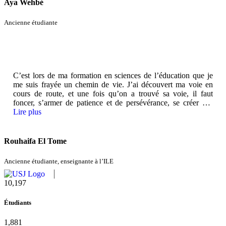
Aya Wehbé
Ancienne étudiante
C’est lors de ma formation en sciences de l’éducation que je
me suis frayée un chemin de vie. J’ai découvert ma voie en
cours de route, et une fois qu’on a trouvé sa voie, il faut
foncer, s’armer de patience et de persévérance, se créer des
opportunités et ne pas se laisser décourager. Je garde
Lire plus
d’excellents souvenirs de mes études à l’ILE. Ça fait partie des
plus belles années de ma vie, que ce soit au niveau
académique, professionnel et personnel.
Rouhaifa El Tome
Ancienne étudiante, enseignante à l’ILE
11,433
Étudiants
2,109