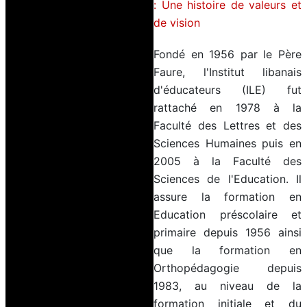
: Une histoire de valeurs et
de vision
Fondé en 1956 par le Père
Faure, l'Institut libanais
d'éducateurs (ILE) fut
rattaché en 1978 à la
Faculté des Lettres et des
Sciences Humaines puis en
2005 à la Faculté des
Sciences de l'Education. Il
assure la formation en
Education préscolaire et
primaire depuis 1956 ainsi
que la formation en
Orthopédagogie depuis
1983, au niveau de la
formation initiale et du