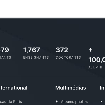
,815
1,995
420
+
IANTS
ENSEIGNANTS
DOCTORANTS
100,
ALUMNI
nternational
Multimédias
In
eau de Paris
Albums photos