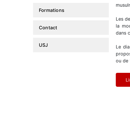
musulm
Formations
Les de
la mod
Contact
dans c
USJ
Le dia
propos
ou de 
Li