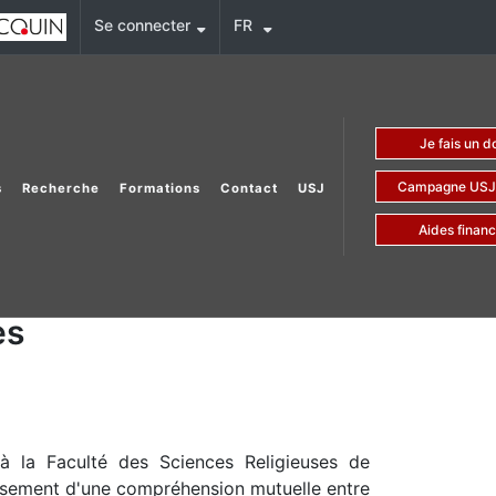
Se connecter
FR
Je fais 
Campagne US
s
Recherche
Formations
Contact
USJ
Aides fina
es
é à la Faculté des Sciences Religieuses de
dissement d'une compréhension mutuelle entre