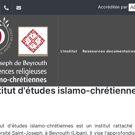
Accréditée par
dIn
YouTube
+961 (1) 421 587
ieic@usj.edu.lb
L'institut
Ressources documentaire
titut d'études islamo-chrétienn
itut d'études islamo-chrétiennes est un institut rattach
ersité Saint-Joseph, à Beyrouth (Liban). Il vise l'approfon