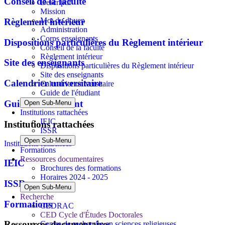
Conseil de la faculté
Descriptif
Mission
Mot du doyen
Règlement intérieur
Administration
Corps enseignants
Dispositions particulières du Règlement intérieur
Conseil de la faculté
Règlement intérieur
Site des enseignants
Dispositions particulières du Règlement intérieur
Site des enseignants
Calendrier universitaire
Calendrier universitaire
Guide de l'étudiant
Guide de l'étudiant
Open Sub-Menu
Institutions rattachées
IEIC
Institutions rattachées
ISSR
Open Sub-Menu
Institutions rattachées
Formations
Ressources documentaires
IEIC
Brochures des formations
Horaires 2024 - 2025
ISSR
Open Sub-Menu
Recherche
Formations
CEDRAC
CED Cycle d'Études Doctorales
Ressources documentaires
Centre de recherche en sciences religieuses