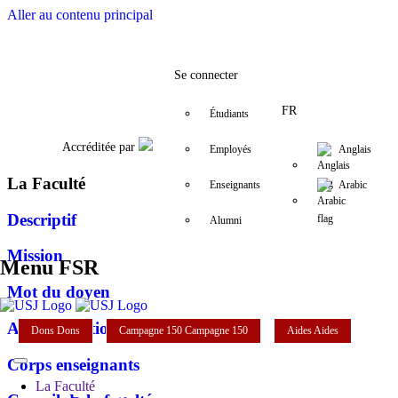
Aller au contenu principal
Facebook
Twitter
Instagram
LinkedIn
YouTube
+961 (1) 421 586
fsr@usj.edu.l
Se connecter
FR
Étudiants
Accréditée par
Employés
Anglais
La Faculté
Enseignants
Arabic
Descriptif
Alumni
Mission
Menu FSR
Mot du doyen
Administration
Dons
Dons
Campagne 150
Campagne 150
Aides
Aides
Corps enseignants
La Faculté